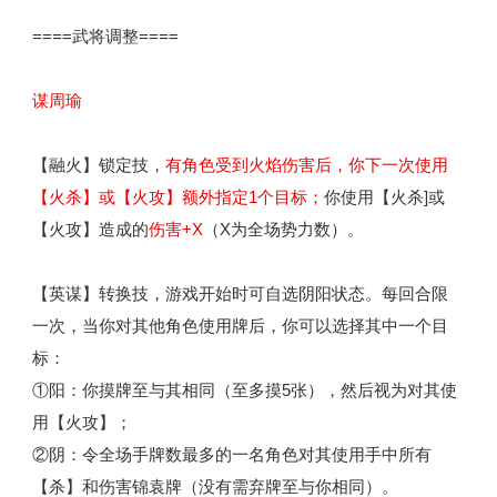
====武将调整====
谋周瑜
【融火】锁定技，
有角色受到火焰伤害后，你下一次使用
【火杀】或【火攻】额外指定1个目标；
你使用【火杀]或
【火攻】造成的
伤害+X
（X为全场势力数）。
【英谋】转换技，游戏开始时可自选阴阳状态。每回合限
一次，当你对其他角色使用牌后，你可以选择其中一个目
标：
①阳：你摸牌至与其相同（至多摸5张），然后视为对其使
用【火攻】；
②阴：令全场手牌数最多的一名角色对其使用手中所有
【杀】和伤害锦袁牌（没有需弃牌至与你相同）。