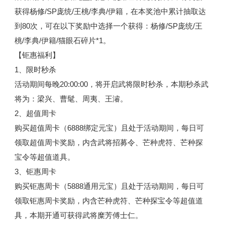
获得杨修/SP庞统/王桃/李典/伊籍，在本奖池中累计抽取达
到80次，可在以下奖励中选择一个获得：杨修/SP庞统/王
桃/李典/伊籍/猫眼石碎片*1。
【钜惠福利】
1、限时秒杀
活动期间每晚20:00:00，将开启武将限时秒杀，本期秒杀武
将为：梁兴、曹髦、周夷、王濬。
2、超值周卡
购买超值周卡（6888绑定元宝）且处于活动期间，每日可
领取超值周卡奖励，内含武将招募令、芒种虎符、芒种探
宝令等超值道具。
3、钜惠周卡
购买钜惠周卡（5888通用元宝）且处于活动期间，每日可
领取钜惠周卡奖励，内含芒种虎符、芒种探宝令等超值道
具，本期开通可获得武将糜芳傅士仁。