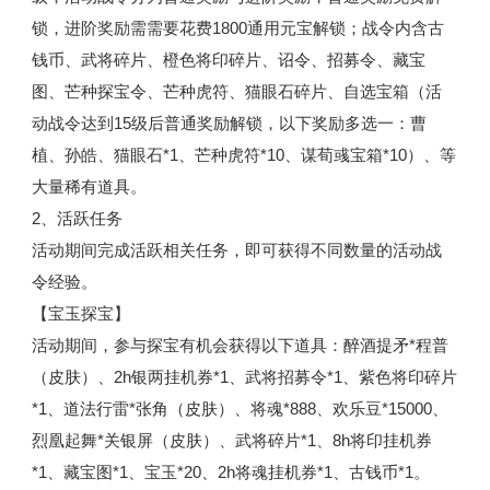
锁，进阶奖励需需要花费1800通用元宝解锁；战令内含古
钱币、武将碎片、橙色将印碎片、诏令、招募令、藏宝
图、芒种探宝令、芒种虎符、猫眼石碎片、自选宝箱（活
动战令达到15级后普通奖励解锁，以下奖励多选一：曹
植、孙皓、猫眼石*1、芒种虎符*10、谋荀彧宝箱*10）、等
大量稀有道具。
2、活跃任务
活动期间完成活跃相关任务，即可获得不同数量的活动战
令经验。
【宝玉探宝】
活动期间，参与探宝有机会获得以下道具：醉酒提矛*程普
（皮肤）、2h银两挂机券*1、武将招募令*1、紫色将印碎片
*1、道法行雷*张角（皮肤）、将魂*888、欢乐豆*15000、
烈凰起舞*关银屏（皮肤）、武将碎片*1、8h将印挂机券
*1、藏宝图*1、宝玉*20、2h将魂挂机券*1、古钱币*1。