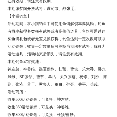
在有效期，请注意有效期。
本期缘梦阁开放武将：谋荀彧、战张辽。
【小猫钓鱼】
活动期间，在小猫钓鱼中可使用鱼饵解锁丰厚奖励，钓鱼
有概率获得各类稀有武将或者高价值道具，鱼饵可通过购
买鱼饵礼包或者元宝兑换获得，钓鱼达到一定次数可领取
活动锦鲤，收集一定数量后可兑换当期稀有武将，锦鲤为
活动道具，活动结束后消失，请注意有效期。
本期钓鱼武将奖池：
神左慈、神姜维、谋夏侯惇、杜预、曹轶、乐大乔、卧龙
凤雏、SP张郃、曹节、羊祜、关兴张苞、杨修、刘协、陈
到、张济、蒋干、尹夫人、董白、孙亮、关平、荀彧。
活动商店：
收集500活动锦鲤，可兑换：神左慈。
收集350活动锦鲤，可兑换：神姜维。
收集300活动锦鲤，可兑换：杜预/曹轶。