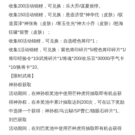
收集200活动锦鲤，可兑换：乐大乔/谋夏侯惇。
收集150活动锦鲤，可兑换：悬壶济世*神华佗（皮肤）/驭
道震泽*神张角（皮肤）/寒玉生光*神大小乔（皮肤）/怒海
狂啸*留赞（皮肤）；
收集60活动锦鲤，可兑换：自选橙色将印*1；
收集1活动锦鲤，可兑换：紫色将印碎片*5/橙色将印碎片*1/
将印经验令*10/武将碎片*1/将魂*200/欢乐豆*30000/手气卡
*10/换将卡*10。
【限时武将】
神孙权获取
活动期间，在神孙权奖池中使用芒种虎符抽取即有机会获
得神孙权，在本奖池中累计抽取达到200次，可在以下奖励
中选择一个获得：神孙权/马云騄/SP曹仁/猫眼石碎片*1。
刘巴获取
活动期间，在刘巴奖池中使用芒种虎符抽取即有机会获得