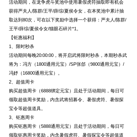
活动期间，在龙争虎斗奖池中使用暑假虎符抽取即有机会
获得严夫人/陈群/王平/薛综/夏侯令女，在本奖池中累计抽
取达到80次，可在以下奖励中选择一个获得：严夫人/陈群/
王平/薛综/夏侯令女/猫眼石碎片*1。
【钜惠福利】
1、限时秒杀
活动期间每晚20:00:00，将开启武将限时秒杀，本期秒杀武
将为：冯方（1800通用元宝）/SP张郃（9800通用元宝）/
冯妤（16800通用元宝）。
2、超值周卡
购买超值周卡（6888绑定元宝）且处于活动期间，每日可
领取超值周卡奖励，内含武将招募令、暑假虎符、暑假探
宝令等超值道具。
3、钜惠周卡
购买钜惠周卡（5888通用元宝）且处于活动期间，每日可
领取钜惠周卡奖励，内含暑假虎符、暑假探宝令等超值道