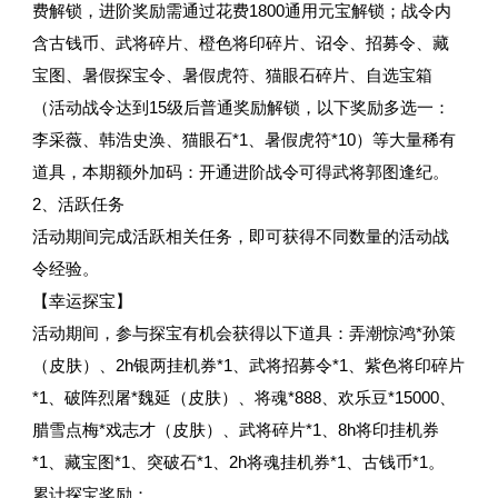
费解锁，进阶奖励需通过花费1800通用元宝解锁；战令内
含古钱币、武将碎片、橙色将印碎片、诏令、招募令、藏
宝图、暑假探宝令、暑假虎符、猫眼石碎片、自选宝箱
（活动战令达到15级后普通奖励解锁，以下奖励多选一：
李采薇、韩浩史涣、猫眼石*1、暑假虎符*10）等大量稀有
道具，本期额外加码：开通进阶战令可得武将郭图逢纪。
2、活跃任务
活动期间完成活跃相关任务，即可获得不同数量的活动战
令经验。
【幸运探宝】
活动期间，参与探宝有机会获得以下道具：弄潮惊鸿*孙策
（皮肤）、2h银两挂机券*1、武将招募令*1、紫色将印碎片
*1、破阵烈屠*魏延（皮肤）、将魂*888、欢乐豆*15000、
腊雪点梅*戏志才（皮肤）、武将碎片*1、8h将印挂机券
*1、藏宝图*1、突破石*1、2h将魂挂机券*1、古钱币*1。
累计探宝奖励：